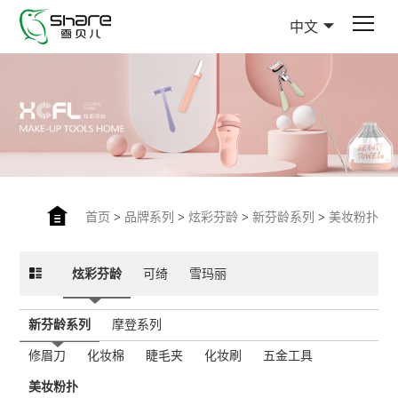
中文
首页
>
品牌系列
>
炫彩芬龄
>
新芬龄系列
>
美妆粉扑
炫彩芬龄
可绮
雪玛丽
新芬龄系列
摩登系列
修眉刀
化妆棉
睫毛夹
化妆刷
五金工具
美妆粉扑